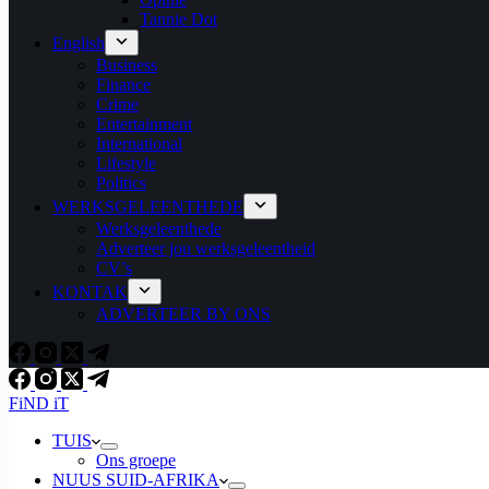
Tannie Dot
English
Business
Finance
Crime
Entertainment
International
Lifestyle
Politics
WERKSGELEENTHEDE
Werksgeleenthede
Adverteer jou werksgeleentheid
CV’s
KONTAK
ADVERTEER BY ONS
FiND iT
TUIS
Ons groepe
NUUS SUID-AFRIKA