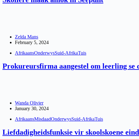
Zelda Mans
February 5, 2024
Afrikaans
Onderwys
Suid-Afrika
Tuis
Prokureursfirma aangestel om leerling se 
Wanda Olivier
January 30, 2024
Afrikaans
Misdaad
Onderwys
Suid-Afrika
Tuis
Liefdadigheidsfunksie vir skoolskoene eind