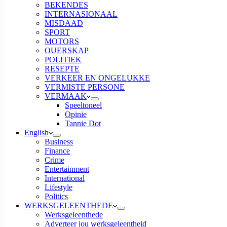
BEKENDES
INTERNASIONAAL
MISDAAD
SPORT
MOTORS
OUERSKAP
POLITIEK
RESEPTE
VERKEER EN ONGELUKKE
VERMISTE PERSONE
VERMAAK
Speeltoneel
Opinie
Tannie Dot
English
Business
Finance
Crime
Entertainment
International
Lifestyle
Politics
WERKSGELEENTHEDE
Werksgeleenthede
Adverteer jou werksgeleentheid