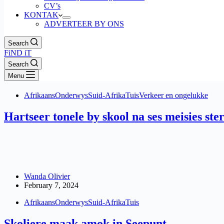
CV’s
KONTAK
ADVERTEER BY ONS
Search
FiND iT
Search
Menu
Afrikaans
Onderwys
Suid-Afrika
Tuis
Verkeer en ongelukke
Hartseer tonele by skool na ses meisies ster
Wanda Olivier
February 7, 2024
Afrikaans
Onderwys
Suid-Afrika
Tuis
Skoliere maak amok in Seepunt