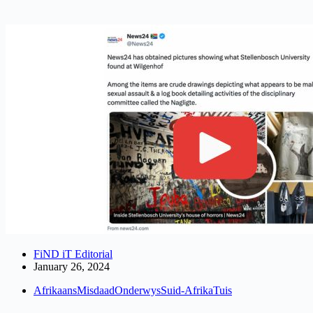
FiND iT Editorial
January 26, 2024
Afrikaans
Misdaad
Onderwys
Suid-Afrika
Tuis