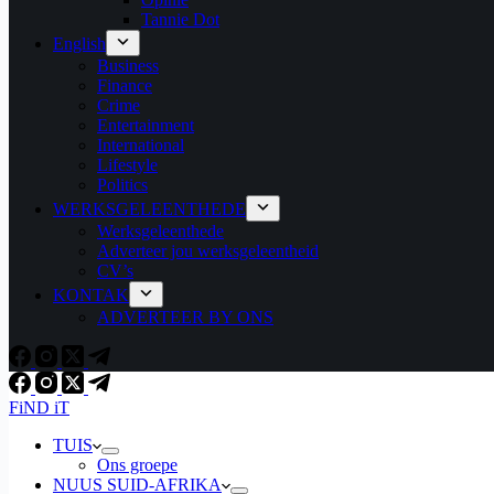
Tannie Dot
English
Business
Finance
Crime
Entertainment
International
Lifestyle
Politics
WERKSGELEENTHEDE
Werksgeleenthede
Adverteer jou werksgeleentheid
CV’s
KONTAK
ADVERTEER BY ONS
FiND iT
TUIS
Ons groepe
NUUS SUID-AFRIKA