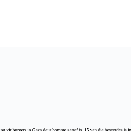
 vir burgers in Gaza deur bomme getref is. 15 van die beseerdes is in 