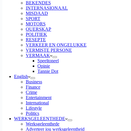
BEKENDES
INTERNASIONAAL
MISDAAD
SPORT
MOTORS
OUERSKAP
POLITIEK
RESEPTE
VERKEER EN ONGELUKKE
VERMISTE PERSONE
VERMAAK
Speeltoneel
Opinie
Tannie Dot
English
Business
Finance
Crime
Entertainment
International
Lifestyle
Politics
WERKSGELEENTHEDE
Werksgeleenthede
Adverteer jou werksgeleentheid