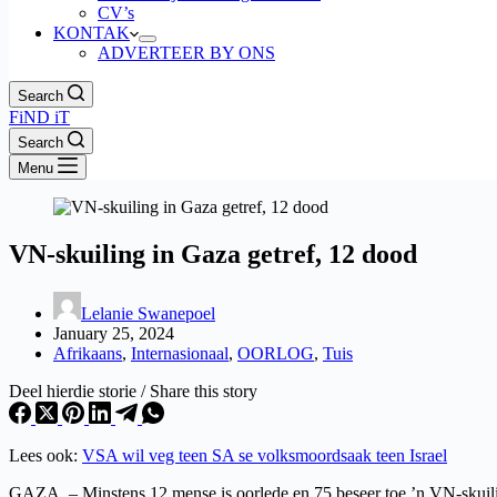
CV’s
KONTAK
ADVERTEER BY ONS
Search
FiND iT
Search
Menu
VN-skuiling in Gaza getref, 12 dood
Lelanie Swanepoel
January 25, 2024
Afrikaans
,
Internasionaal
,
OORLOG
,
Tuis
Deel hierdie storie / Share this story
Lees ook:
VSA wil veg teen SA se volksmoordsaak teen Israel
GAZA. – Minstens 12 mense is oorlede en 75 beseer toe ’n VN-skuiling